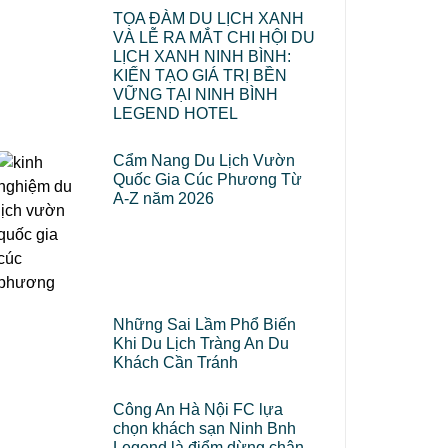
TỌA ĐÀM DU LỊCH XANH
VÀ LỄ RA MẮT CHI HỘI DU
LỊCH XANH NINH BÌNH:
KIẾN TẠO GIÁ TRỊ BỀN
VỮNG TẠI NINH BÌNH
LEGEND HOTEL
Cẩm Nang Du Lịch Vườn
Quốc Gia Cúc Phương Từ
A-Z năm 2026
Những Sai Lầm Phổ Biến
Khi Du Lịch Tràng An Du
Khách Cần Tránh
Công An Hà Nội FC lựa
chọn khách sạn Ninh Bnh
Legend là điểm dừng chân