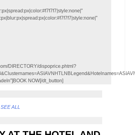
:px|spread:px|color:#f7f7f7|style:none|”
x|blur:px|spread:px|color:#f7f7f7|style:none|”
ing.com/DIRECTORY/dispoprice.phtml?
s=3&Clusternames=ASIAVNHTLNBLegend&Hotelnames=ASIAV
”fadeIn”]BOOK NOW[/dt_button]
 SEE ALL
Y AT THE HOTEL AND