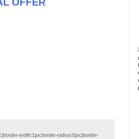
AL OFFER
d;|border-width:1px;border-radius:0px;|border-