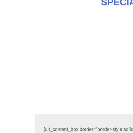
SPECI
[ult_content_box border=”border-style:soli