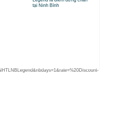
tại Ninh Bình
NHTLNBLegend&nbdays=1&rate=%20Discount-