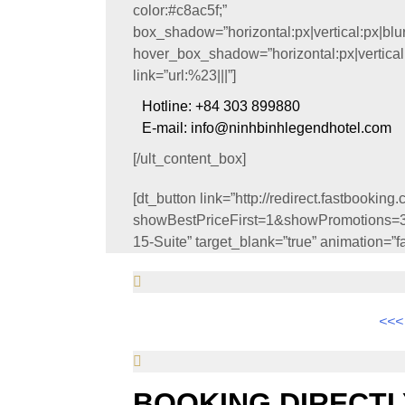
color:#c8ac5f;”
box_shadow=”horizontal:px|vertical:px|blur
hover_box_shadow=”horizontal:px|vertical:p
link=”url:%23|||”]
Hotline: +84 303 899880
E-mail: info@ninhbinhlegendhotel.com
[/ult_content_box]
[dt_button link=”http://redirect.fastbook
showBestPriceFirst=1&showPromotion
15-Suite” target_blank=”true” animation=
<<<
BOOKING DIRECTL