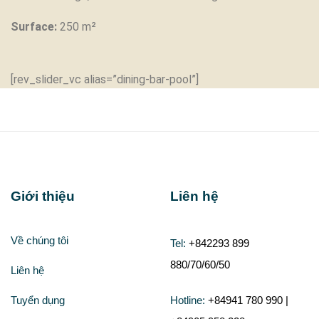
Surface:
250 m²
[rev_slider_vc alias=”dining-bar-pool”]
Giới thiệu
Liên hệ
Về chúng tôi
Tel:
+842293 899
880/70/60/50
Liên hệ
Tuyển dụng
Hotline:
+84941 780 990 |