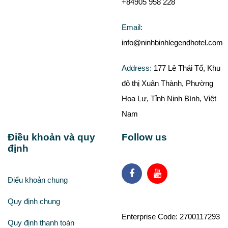
+84905 958 228
Email:
info@ninhbinhlegendhotel.com
Address:
177 Lê Thái Tổ, Khu
đô thị Xuân Thành, Phường
Hoa Lư, Tỉnh Ninh Bình, Việt
Nam
Điều khoản và quy
Follow us
định
Điểu khoản chung
Quy định chung
Enterprise Code: 2700117293
Quy định thanh toán