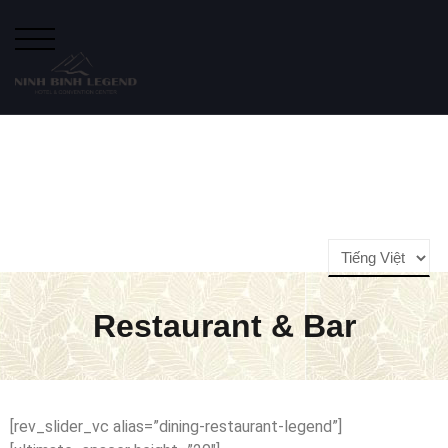
NÚT BẬT MENU CHO DI ĐỘNG
Restaurant & Bar
[rev_slider_vc alias=”dining-restaurant-legend”]