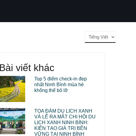
Choose
a
language
Bài viết khác
Top 5 điểm check-in đẹp
nhất Ninh Bình mùa hè
không thể bỏ lỡ
TỌA ĐÀM DU LỊCH XANH
VÀ LỄ RA MẮT CHI HỘI DU
LỊCH XANH NINH BÌNH:
KIẾN TẠO GIÁ TRỊ BỀN
VỮNG TẠI NINH BÌNH