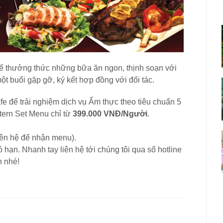
để thưởng thức những bữa ăn ngon, thịnh soạn với
ột buổi gặp gỡ, ký kết hợp đồng với đối tác.
e để trải nghiệm dịch vụ Ẩm thực theo tiêu chuẩn 5
ern Set Menu chỉ từ
399.000 VNĐ/Người
.
iên hệ để nhận menu).
 hạn. Nhanh tay liên hệ tới chúng tôi qua số hotline
n nhé!