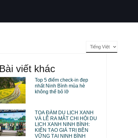
Choose
a
language
Bài viết khác
Top 5 điểm check-in đẹp
nhất Ninh Bình mùa hè
không thể bỏ lỡ
TỌA ĐÀM DU LỊCH XANH
VÀ LỄ RA MẮT CHI HỘI DU
LỊCH XANH NINH BÌNH:
KIẾN TẠO GIÁ TRỊ BỀN
VỮNG TẠI NINH BÌNH