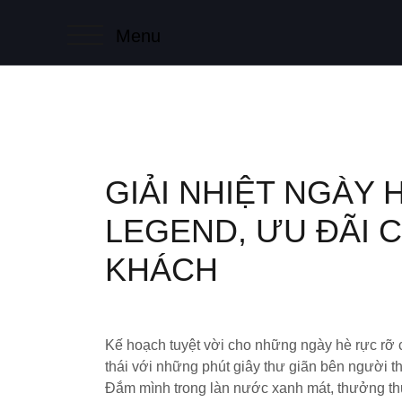
Chuyển
đến
Menu
NÚT BẬT MENU CHO DI ĐỘNG
phần
nội
dung
GIẢI NHIỆT NGÀY 
LEGEND, ƯU ĐÃI C
KHÁCH​
Kế hoạch tuyệt vời cho những ngày hè rực rỡ 
thái với những phút giây thư giãn bên người t
Đắm mình trong làn nước xanh mát, thưởng th