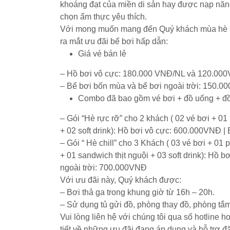
khoáng đạt của miền di sản hay được nạp năn
chọn ẩm thực yêu thích.
Với mong muốn mang đến Quý khách mùa hè s
ra mắt ưu đãi bể bơi hấp dẫn:
Giá vé bán lẻ
– Hồ bơi vô cực: 180.000 VNĐ/NL và 120.00
– Bể bơi bốn mùa và bể bơi ngoài trời: 150.
Combo đã bao gồm vé bơi + đồ uống + đ
–
Gói “Hè rực rỡ” cho 2 khách ( 02 vé bơi + 01
+ 02 soft drink): Hồ bơi vô cực: 600.000VNĐ |
–
Gói “ Hè chill” cho 3 Khách ( 03 vé bơi + 01
+ 01 sandwich thịt nguội + 03 soft drink): Hồ
ngoài trời: 700.000VNĐ
Với ưu đãi này, Quý khách được:
– Bơi thả ga trong khung giờ từ 16h – 20h.
– Sử dụng tủ gửi đồ, phòng thay đồ, phòng tắ
Vui lòng liên hệ với chúng tôi qua số hotline 
tiết về những ưu đãi đang áp dụng và hỗ trợ đặ