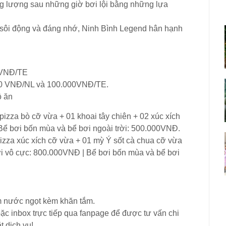
g lượng sau những giờ bơi lội bằng những lựa
ôi động và đáng nhớ, Ninh Bình Legend hân hạnh
0VNĐ/TE
000 VNĐ/NL và 100.000VNĐ/TE.
ồ ăn
 pizza bò cỡ vừa + 01 khoai tây chiên + 02 xúc xích
 Bể bơi bốn mùa và bể bơi ngoài trời: 500.000VNĐ.
 pizza xúc xích cỡ vừa + 01 mỳ Ý sốt cà chua cỡ vừa
 bơi vô cực: 800.000VNĐ | Bể bơi bốn mùa và bể bơi
m nước ngọt kèm khăn tắm.
hoặc inbox trực tiếp qua fanpage để được tư vấn chi
t dịch vụ!