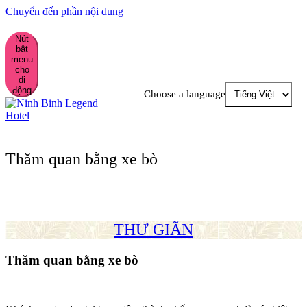
Chuyển đến phần nội dung
Nút
bật
menu
cho
di
động
Choose a language
Thăm quan bằng xe bò
THƯ GIÃN
Thăm quan bằng xe bò