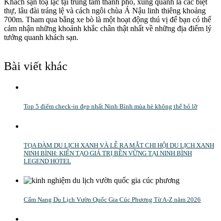
Khách sạn toạ lạc tại trung tâm thành phố, xung quanh là các biệt
thự, lâu đài tráng lệ và cách ngôi chùa Á Nậu linh thiêng khoảng
700m. Tham qua bằng xe bò là một hoạt động thú vị để bạn có thể
cảm nhận những khoảnh khắc chân thật nhất về những địa điểm lý
tưởng quanh khách sạn.
Bài viết khác
Top 5 điểm check-in đẹp nhất Ninh Bình mùa hè không thể bỏ lỡ
TỌA ĐÀM DU LỊCH XANH VÀ LỄ RA MẮT CHI HỘI DU LỊCH XANH
NINH BÌNH: KIẾN TẠO GIÁ TRỊ BỀN VỮNG TẠI NINH BÌNH
LEGEND HOTEL
Cẩm Nang Du Lịch Vườn Quốc Gia Cúc Phương Từ A-Z năm 2026