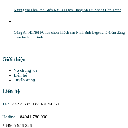
Những Sai Lầm Phổ Biến Khi Du Lịch Tràng An Du Khách Cần Tránh
Công An Hà Nội FC lựa chọn khách sạn Ninh Bnh Legend là điểm dừng
chân tại Ninh Bình
Giới thiệu
Về chúng tôi
Liên hệ
Tuyển dụng
Liên hệ
Tel:
+842293 899 880/70/60/50
Hotline:
+84941 780 990 |
+84905 958 228