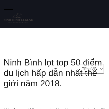
Chuyển
đến
NÚT BẬT MENU CHO DI ĐỘNG
phần
nội
dung
Ninh Bình lọt top 50 điểm
Choose
du lịch hấp dẫn nhất thế
a
language
giới năm 2018.