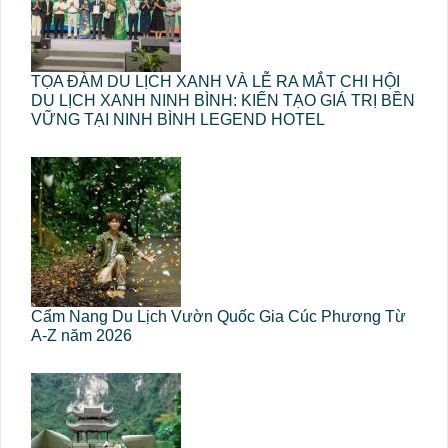
TỌA ĐÀM DU LỊCH XANH VÀ LỄ RA MẮT CHI HỘI
DU LỊCH XANH NINH BÌNH: KIẾN TẠO GIÁ TRỊ BỀN
VỮNG TẠI NINH BÌNH LEGEND HOTEL
Cẩm Nang Du Lịch Vườn Quốc Gia Cúc Phương Từ
A-Z năm 2026