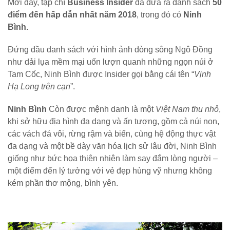
Mới đây, tạp chí
Business Insider
đã đưa ra danh sách
50
điểm đến hấp dẫn nhất năm 2018
, trong đó có
Ninh
Bình.
Đứng đầu danh sách với hình ảnh dòng sông Ngô Đồng
như dải lụa mềm mại uốn lượn quanh những ngọn núi ở
Tam Cốc, Ninh Bình được Insider gọi bằng cái tên “
Vịnh
Hạ Long trên cạn
”.
Ninh Bình
Còn được mệnh danh là một
Việt Nam thu nhỏ
,
khi sở hữu địa hình đa dạng và ấn tượng, gồm cả núi non,
các vách đá vôi, rừng rậm và biển, cùng hệ động thực vật
đa dạng và một bề dày văn hóa lịch sử lâu đời, Ninh Bình
giống như bức họa thiên nhiên làm say đắm lòng người –
một điểm đến lý tưởng với vẻ đẹp hùng vỹ nhưng không
kém phần thơ mộng, bình yên.