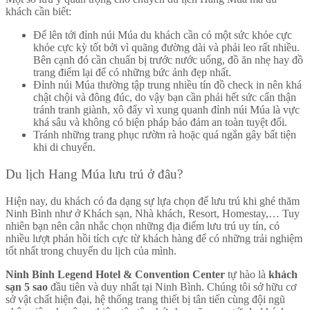
khách cần biết:
Để lên tới đỉnh núi Múa du khách cần có một sức khỏe cực
khỏe cực kỳ tốt bởi vì quãng đường dài và phải leo rất nhiều.
Bên cạnh đó cần chuẩn bị trước nước uống, đồ ăn nhẹ hay đồ
trang điểm lại để có những bức ảnh đẹp nhất.
Đỉnh núi Múa thường tập trung nhiều tín đồ check in nên khá
chật chội và đông đúc, do vậy bạn cần phải hết sức cẩn thận
tránh tranh giành, xô đẩy vì xung quanh đỉnh núi Múa là vực
khá sâu và không có biện pháp bảo đảm an toàn tuyệt đối.
Tránh những trang phục rườm rà hoặc quá ngắn gây bất tiện
khi di chuyển.
Du lịch Hang Múa lưu trú ở đâu?
Hiện nay, du khách có đa dạng sự lựa chọn để lưu trú khi ghé thăm
Ninh Bình như ở Khách sạn, Nhà khách, Resort, Homestay,… Tuy
nhiên bạn nên cân nhắc chọn những địa điểm lưu trú uy tín, có
nhiều lượt phản hồi tích cực từ khách hàng để có những trải nghiệm
tốt nhất trong chuyến du lịch của mình.
Ninh Binh Legend Hotel & Convention Center
tự hào là
khách
sạn 5 sao
đầu tiên và duy nhất tại Ninh Bình. Chúng tôi sở hữu cơ
sở vật chất hiện đại, hệ thống trang thiết bị tân tiến cùng đội ngũ