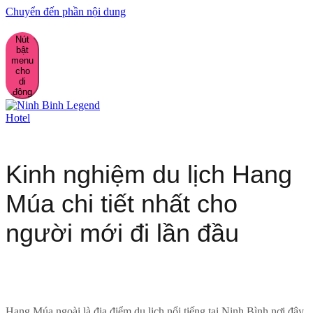
Chuyển đến phần nội dung
Nút
bật
menu
cho
di
động
Kinh nghiệm du lịch Hang
Múa chi tiết nhất cho
người mới đi lần đầu
Hang Múa ngoài là địa điểm du lịch nổi tiếng tại Ninh Bình nơi đây