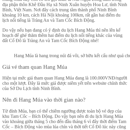
địa phận thôn Khê Đầu Hạ xã Ninh Xuân huyện Hoa Lư, tỉnh Ninh
Bình, Việt Nam. Nơi đây cách trung tâm thành phố Ninh Bình
khoảng 10 km, cách Hà Nội khoảng 100km, rất gần hai điểm du
lịch nổi tiếng là Tràng An và Tam Cốc Bích Động.
Do vậy nếu bạn đang có ý định du lịch Hang Múa thì nên lên kế
hoạch để ghé thăm thêm hai điểm du lịch nổi tiếng khác của vùng
đất Cố Đô là Tràng An và Tam Cốc Bích Động nhé!
Hang Múa là hang trong núi đá vôi, sở hữu kết cấu như quả c
Giá vé tham quan Hang Múa
Hiện tại mức giá tham quan Hang Múa đang là 100.000VNĐ/người
cho một lượt. Đây là mức giá được niêm yết trên website chính thức
của Sở Du Lịch tỉnh Ninh Bình.
Nên đi Hang Múa vào thời gian nào?
Từ đỉnh Múa, bạn có thể chiêm ngưỡng được toàn bộ vẻ đẹp của
khu Tam Cốc – Bích Động. Do vậy bạn nên đi du lịch Hang Múa
vào khoảng giữa tháng 5 cho đến đầu tháng 6 vì đây thời điểm Tam
Cốc – Bích Động vào mùa lúa chín và thời tiết Cố Đô lúc này cũng