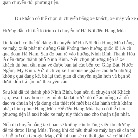
gian chuyển đổi phương tiện.
Du khách có thể chọn di chuyển bằng xe khách, xe máy và xe 
Hướng dẫn chi tiết lộ trình di chuyển từ Hà Nội đến Hang Múa
Du khách có thể dễ dàng di chuyển từ Hà Nội đến Hang Múa bằng
xe máy, xuất phát từ đường Giải Phóng theo hướng quốc lộ 1A cũ
qua đoạn Hà Nam. Sau đó bạn rẽ vào hướng Ninh Bình Thanh Hóa
là đến được thành phố Ninh Bình.
Nếu chọn phương tiện là xe
khách thì bạn cần mua vé được bán tại các bến xe: Giáp Bát, Nước
Ngầm, Mỹ Đình. Với dịch vụ xe Limousine giá sẽ cao hơn nhưng
không quá đáng kể, bù lại thời gian di chuyển ngắn hơn và bạn sẽ
được đón trả tận nơi theo yêu cầu.
Sau khi đã tới thành phố Ninh Bình, bạn nên di chuyển tới Khách
sạn, resort hay homestay mình đã đặt trước đó để ăn uống, cất đồ
đạc và chuẩn bị vật dụng cần thiết rồi mới bắt đầu hành trình khám
phá, chinh phục Hang Múa. Đ
ể đến Hang Múa bạn có thể chọn
phương tiện là taxi hoặc xe máy tùy thích sao cho thuận tiện nhất.
Nếu di chuyển bằng taxi bạn sẽ không cần lo lắng việc tìm đường
để tới được Hang Múa.
Trong khi đó nếu thuê xe máy bạn sẽ cần tới
sự hỗ trợ của Google Map, đổi lại bạn sẽ có thời gian và cơ hội để