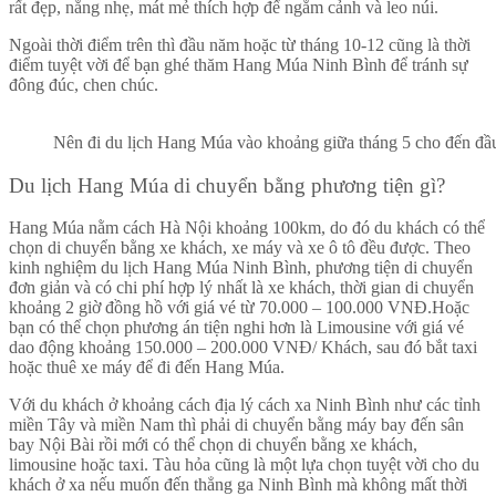
rất đẹp, nắng nhẹ, mát mẻ thích hợp để ngắm cảnh và leo núi.
Ngoài thời điểm trên thì đầu năm hoặc từ tháng 10-12 cũng là thời
điểm tuyệt vời để bạn ghé thăm Hang Múa Ninh Bình để tránh sự
đông đúc, chen chúc.
Nên đi du lịch Hang Múa vào khoảng giữa tháng 5 cho đến đầ
Du lịch Hang Múa di chuyển bằng phương tiện gì?
Hang Múa nằm cách Hà Nội khoảng 100km, do đó du khách có thể
chọn di chuyển bằng xe khách, xe máy và xe ô tô đều được. Theo
kinh nghiệm du lịch Hang Múa Ninh Bình, phương tiện di chuyển
đơn giản và có chi phí hợp lý nhất là xe khách, thời gian di chuyển
khoảng 2 giờ đồng hồ với giá vé từ 70.000 – 100.000 VNĐ.
Hoặc
bạn có thể chọn phương án tiện nghi hơn là Limousine với giá vé
dao động khoảng 150.000 – 200.000 VNĐ/ Khách, sau đó bắt taxi
hoặc thuê xe máy để đi đến Hang Múa.
Với du khách ở khoảng cách địa lý cách xa Ninh Bình như các tỉnh
miền Tây và miền Nam thì phải di chuyển bằng máy bay đến sân
bay Nội Bài rồi mới có thể chọn di chuyển bằng xe khách,
limousine hoặc taxi.
Tàu hỏa cũng là một lựa chọn tuyệt vời cho du
khách ở xa nếu muốn đến thẳng ga Ninh Bình mà không mất thời