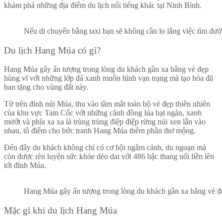
khám phá những địa điểm du lịch nổi tiếng khác tại Ninh Bình.
Nếu di chuyển bằng taxi bạn sẽ không cần lo lắng việc tìm đư
Du lịch Hang Múa có gì?
Hang Múa gây ấn tượng trong lòng du khách gần xa bằng vẻ đẹp
hùng vĩ với những lớp đá xanh muôn hình vạn trạng mà tạo hóa đã
ban tặng cho vùng đất này.
Từ trên đỉnh núi Múa, thu vào tầm mắt toàn bộ vẻ đẹp thiên nhiên
của khu vực Tam Cốc với những cánh đồng lúa bạt ngàn, xanh
mướt và phía xa xa là trùng trùng điệp điệp rừng núi xen lẫn vào
nhau, tô điểm cho bức tranh Hang Múa thêm phần thơ mộng.
Đến đây du khách không chỉ có cơ hội ngắm cảnh, du ngoạn mà
còn được rèn luyện sức khỏe dẻo dai với 486 bậc thang nối liền lên
tới đỉnh Múa.
Hang Múa gây ấn tượng trong lòng du khách gần xa bằng vẻ đ
Mặc gì khi du lịch Hang Múa