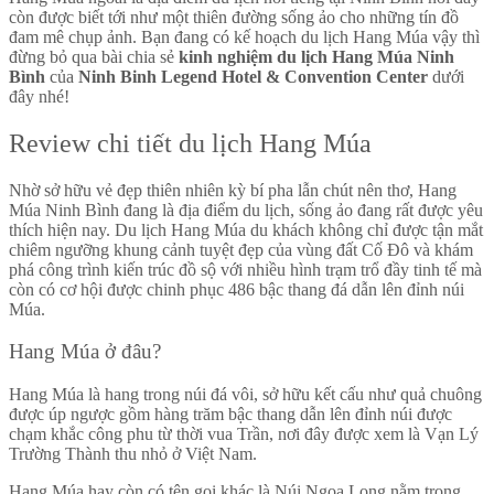
còn được biết tới như một thiên đường sống ảo cho những tín đồ
đam mê chụp ảnh. Bạn đang có kế hoạch du lịch Hang Múa vậy thì
đừng bỏ qua bài chia sẻ
kinh nghiệm du lịch Hang Múa Ninh
Bình
của
Ninh Binh Legend Hotel & Convention Center
dưới
đây nhé!
Review chi tiết du lịch Hang Múa
Nhờ sở hữu vẻ đẹp thiên nhiên kỳ bí pha lẫn chút nên thơ, Hang
Múa Ninh Bình đang là địa điểm du lịch, sống ảo đang rất được yêu
thích hiện nay. Du lịch Hang Múa du khách không chỉ được tận mắt
chiêm ngưỡng khung cảnh tuyệt đẹp của vùng đất Cố Đô và khám
phá công trình kiến trúc đồ sộ với nhiều hình trạm trổ đầy tinh tế mà
còn có cơ hội được chinh phục 486 bậc thang đá dẫn lên đỉnh núi
Múa.
Hang Múa ở đâu?
Hang Múa là hang trong núi đá vôi, sở hữu kết cấu như quả chuông
được úp ngược gồm hàng trăm bậc thang dẫn lên đỉnh núi được
chạm khắc công phu từ thời vua Trần, nơi đây được xem là Vạn Lý
Trường Thành thu nhỏ ở Việt Nam.
Hang Múa hay còn có tên gọi khác là Núi Ngọa Long nằm trong