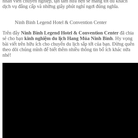
nhân viên chuyên nghiệp, tận tâm hứa hẹn sẽ mang tới du khách
dịch vụ đẳng cấp và những giây phút nghỉ ngơi đúng nghĩa.
Ninh Binh Legend Hotel & Convention Center
Trên đây
Ninh Binh Legend Hotel & Convention Center
đã chia
sẻ cho bạn
kinh nghiệm du lịch Hang Múa Ninh Bình
. Hy vọng
bài viết trên hữu ích cho chuyến du lịch sắp tới của bạn. Đừng quên
theo dõi chúng mình để biết thêm nhiều thông tin bổ ích khác nữa
nhé!