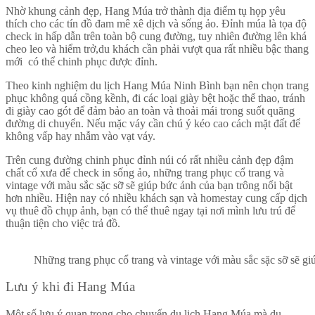
Nhờ khung cảnh đẹp, Hang Múa trở thành địa điểm tụ họp yêu
thích cho các tín đồ đam mê xê dịch và sống ảo. Đỉnh múa là tọa độ
check in hấp dẫn trên toàn bộ cung đường, tuy nhiên đường lên khá
cheo leo và hiểm trở,du khách cần phải vượt qua rất nhiều bậc thang
mới có thể chinh phục được đỉnh.
Theo kinh nghiệm du lịch Hang Múa Ninh Bình bạn nên chọn trang
phục không quá cồng kềnh, đi các loại giày bệt hoặc thể thao, tránh
đi giày cao gót để đảm bảo an toàn và thoải mái trong suốt quãng
đường di chuyển. Nếu mặc váy cần chú ý kéo cao cách mặt đất để
không vấp hay nhẫm vào vạt váy.
Trên cung đường chinh phục đỉnh núi có rất nhiều cảnh đẹp đậm
chất cổ xưa để check in sống ảo, những trang phục cổ trang và
vintage với màu sắc sặc sỡ sẽ giúp bức ảnh của bạn trông nổi bật
hơn nhiều.
Hiện nay có nhiều khách sạn và homestay cung cấp dịch
vụ thuê đồ chụp ảnh, bạn có thể thuê ngay tại nơi mình lưu trú để
thuận tiện cho việc trả đồ.
Những trang phục cổ trang và vintage với màu sắc sặc sỡ sẽ gi
Lưu ý khi đi Hang Múa
Một số lưu ý quan trọng cho chuyến du lịch Hang Múa mà du