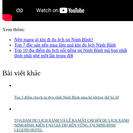
Xem thêm:
Nên mang gì khi đi du lịch tại Ninh Bình?
Top 7 đặc sản nên mua làm quà khi du lịch Ninh Bình
Top 10 địa điểm du lịch nổi tiếng tại Ninh Bình mà bạn nhất
định phải ghé một lần trong đời
Bài viết khác
Top 5 điểm check-in đẹp nhất Ninh Bình mùa hè không thể bỏ lỡ
TỌA ĐÀM DU LỊCH XANH VÀ LỄ RA MẮT CHI HỘI DU LỊCH XANH
NINH BÌNH: KIẾN TẠO GIÁ TRỊ BỀN VỮNG TẠI NINH BÌNH
LEGEND HOTEL